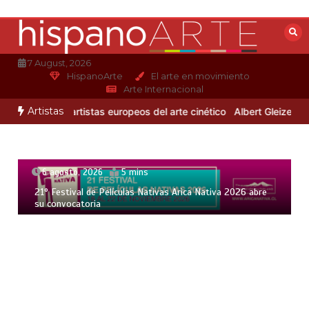
Saltar
al
contenido
7 August, 2026
HispanoArte
El arte en movimiento
Arte Internacional
Artistas
dro Otero
3 artistas europeos del arte cinético
Albert Gleizes: pin
6 agosto, 2026
5 mins
21° Festival de Películas Nativas Arica Nativa 2026 abre
su convocatoria