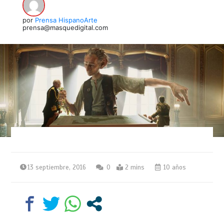
por
Prensa HispanoArte
prensa@masquedigital.com
13 septiembre, 2016
0
2 mins
10 años