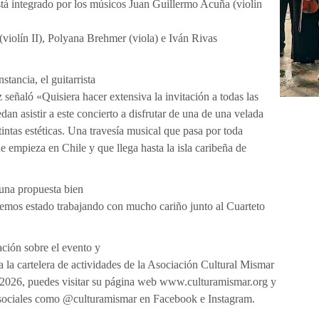
stá integrado por los músicos Juan Guillermo Acuña (violín
violín II), Polyana Brehmer (viola) e Iván Rivas
stancia, el guitarrista
eñaló «Quisiera hacer extensiva la invitación a todas las
an asistir a este concierto a disfrutar de una de una velada
tintas estéticas. Una travesía musical que pasa por toda
e empieza en Chile y que llega hasta la isla caribeña de
 una propuesta bien
hemos estado trabajando con mucho cariño junto al Cuarteto
ción sobre el evento y
a la cartelera de actividades de la Asociación Cultural Mismar
 2026, puedes visitar su página web www.culturamismar.org y
 sociales como @culturamismar en Facebook e Instagram.