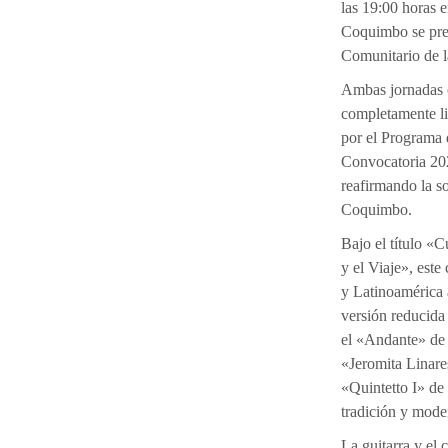
las 19:00 horas 
Coquimbo se pres
Comunitario de l
Ambas jornadas 
completamente li
por el Programa 
Convocatoria 2026
reafirmando la so
Coquimbo.
Bajo el título «
y el Viaje», este
y Latinoamérica a
versión reducida
el «Andante» de 
«Jeromita Linare
«Quintetto I» de
tradición y mode
La guitarra y el 