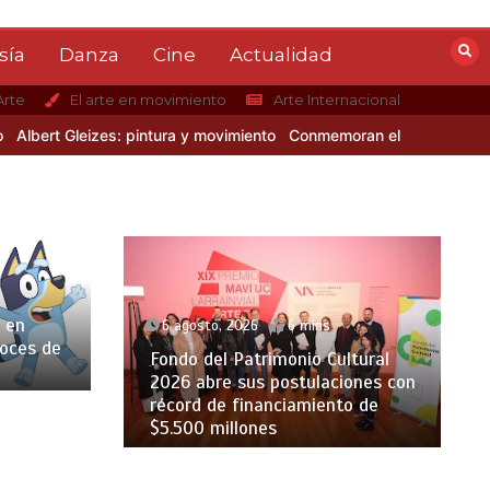
sía
Danza
Cine
Actualidad
Arte
El arte en movimiento
Arte Internacional
ert Gleizes: pintura y movimiento
Conmemoran el centenario del nac
 en
6 agosto, 2026
6 mins
voces de
Fondo del Patrimonio Cultural
2026 abre sus postulaciones con
récord de financiamiento de
$5.500 millones