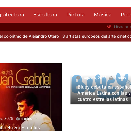
quitectura
Escultura
Pintura
Música
Poe
Hispano
ritmo de Alejandro Otero
3 artistas europeos del arte cinético
Alb
6 agosto, 2026
8 mins
Bluey debuta en español
América Latina con las 
cuatro estrellas latinas
o, 2026
3 mins
briel regresa a los