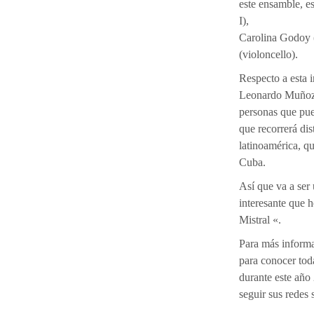
este ensamble, e
I),
Carolina Godoy (
(violoncello).
Respecto a esta in
Leonardo Muñoz s
personas que pued
que recorrerá dis
latinoamérica, qu
Cuba.
Así que va a ser
interesante que 
Mistral «.
Para más informa
para conocer tod
durante este año
seguir sus redes