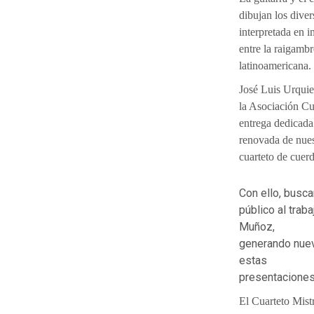
dibujan los dive
interpretada en 
entre la raigambr
latinoamericana.
José Luis Urquiet
la Asociación Cul
entrega dedicada
renovada de nuest
cuarteto de cuerd
Con ello, busc
público al trab
Muñoz,
generando nuev
estas
presentaciones
El Cuarteto Mist