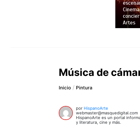
escenar
Cinemar
concier
Artes
Música de cámar
Inicio
Pintura
por
HispanoArte
webmaster@masquedigital.com
HispanoArte es un portal informa
y literatura, cine y más.