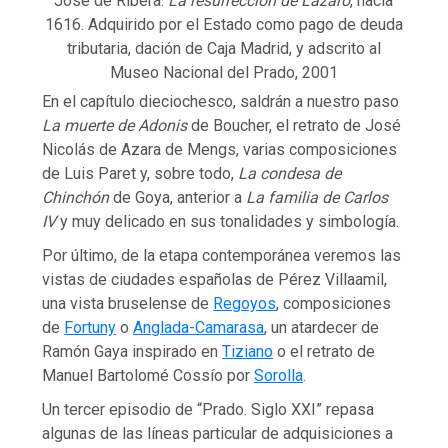
José de Ribera.
La resurrección de Lázaro
, hacia
1616. Adquirido por el Estado como pago de deuda
tributaria, dación de Caja Madrid, y adscrito al
Museo Nacional del Prado, 2001
En el capítulo dieciochesco, saldrán a nuestro paso
La muerte de Adonis
de Boucher, el retrato de José
Nicolás de Azara de Mengs, varias composiciones
de Luis Paret y, sobre todo,
La condesa de
Chinchón
de Goya, anterior a
La familia de Carlos
IV
y muy delicado en sus tonalidades y simbología.
Por último, de la etapa contemporánea veremos las
vistas de ciudades españolas de Pérez Villaamil,
una vista bruselense de
Regoyos
, composiciones
de
Fortuny
o
Anglada-Camarasa
, un atardecer de
Ramón Gaya inspirado en
Tiziano
o el retrato de
Manuel Bartolomé Cossío por
Sorolla
.
Un tercer episodio de “Prado. Siglo XXI” repasa
algunas de las líneas particular de adquisiciones a