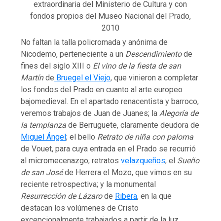
extraordinaria del Ministerio de Cultura y con
fondos propios del Museo Nacional del Prado,
2010
No faltan la talla policromada y anónima de
Nicodemo, perteneciente a un
Descendimiento
de
fines del siglo XIII o
El vino de la fiesta de san
Martín
de
Bruegel el Viejo
, que vinieron a completar
los fondos del Prado en cuanto al arte europeo
bajomedieval. En el apartado renacentista y barroco,
veremos trabajos de Juan de Juanes; la
Alegoría de
la templanza
de Berruguete, claramente deudora de
Miguel Ángel
; el bello
Retrato de niña con paloma
de Vouet, para cuya entrada en el Prado se recurrió
al micromecenazgo; retratos
velazqueños
; el
Sueño
de san José
de Herrera el Mozo, que vimos en su
reciente retrospectiva; y la monumental
Resurrección de Lázaro
de
Ribera
, en la que
destacan los volúmenes de Cristo
excepcionalmente trabajados a partir de la luz.