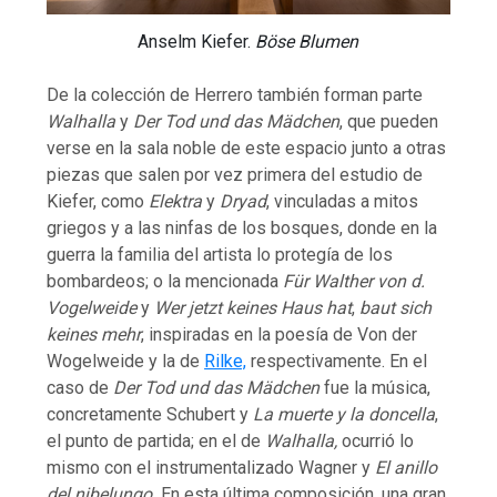
Anselm Kiefer.
Böse Blumen
De la colección de Herrero también forman parte
Walhalla
y
Der Tod und das Mädchen
, que pueden
verse en la sala noble de este espacio junto a otras
piezas que salen por vez primera del estudio de
Kiefer, como
Elektra
y
Dryad
, vinculadas a mitos
griegos y a las ninfas de los bosques, donde en la
guerra la familia del artista lo protegía de los
bombardeos; o la mencionada
Für Walther von d.
Vogelweide
y
Wer jetzt keines Haus hat
,
baut sich
keines mehr
, inspiradas en la poesía de Von der
Wogelweide y la de
Rilke,
respectivamente. En el
caso de
Der Tod und das Mädchen
fue la música,
concretamente Schubert y
La muerte y la doncella
,
el punto de partida; en el de
Walhalla,
ocurrió lo
mismo con el instrumentalizado Wagner y
El anillo
del nibelungo.
En esta última composición, una gran