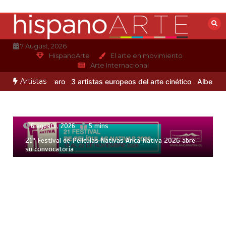
Saltar
al
contenido
7 August, 2026
HispanoArte
El arte en movimiento
Arte Internacional
Artistas
lejandro Otero
3 artistas europeos del arte cinético
Albert Gleizes
6 agosto, 2026
5 mins
21° Festival de Películas Nativas Arica Nativa 2026 abre
su convocatoria