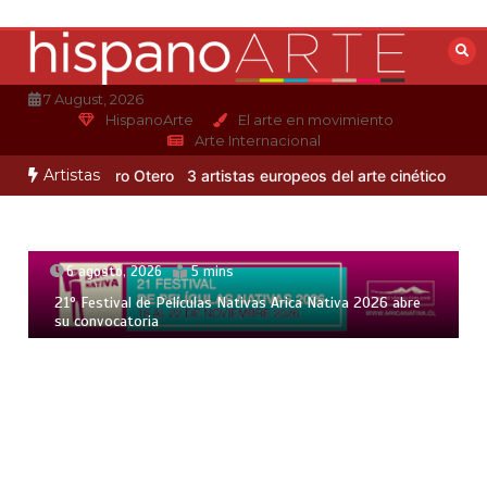
Saltar
al
contenido
7 August, 2026
HispanoArte
El arte en movimiento
Arte Internacional
Artistas
mo de Alejandro Otero
3 artistas europeos del arte cinético
Albert
6 agosto, 2026
5 mins
21° Festival de Películas Nativas Arica Nativa 2026 abre
su convocatoria