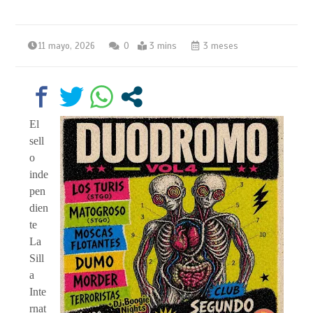
11 mayo, 2026
0
3 mins
3 meses
El
sell
o
inde
pen
dien
te
La
Sill
a
Inte
rnat