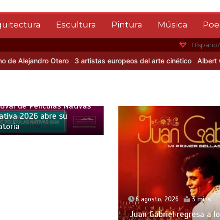
quitectura
Escultura
Pintura
Música
Poe
Hispano
lejandro Otero
3 artistas europeos del arte cinético
Albert Gleizes
o, 2026
5 mins
tival de Películas Nativas
ativa 2026 abre su
atoria
6 agosto, 2026
3 mins
Juan Gabriel regresa a l