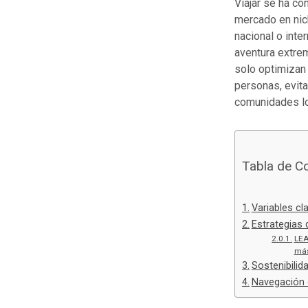
Viajar se ha co
mercado en nic
nacional o inter
aventura extrem
solo optimizan 
personas, evit
comunidades loc
Tabla de C
Variables cl
Estrategias 
LEA
más
Sostenibilid
Navegación 