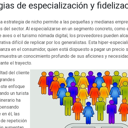
ias de especialización y fideliza
a estrategia de nicho permite a las pequeñas y medianas empr
s del sector. Al especializarse en un segmento concreto, como 
e aves o el turismo nómada digital, los proveedores pueden alca
ativa difícil de replicar por los generalistas. Esta hiper-especia
anza en el consumidor, quien está dispuesto a pagar un precio s
emuestra un conocimiento profundo de sus aficiones y necesida
ante el trayecto.
ltad del cliente
 grandes
este enfoque
ando un turista
inerario ha
 pensando
en él, las
 de repetición
ón aumentan