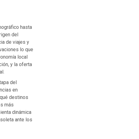
mográfico hasta
rigen del
ia de viajes y
ivaciones lo que
ronomía local
ón, y la oferta
al.
tapa del
ncias en
r qué destinos
los más
mienta dinámica
soleta ante los