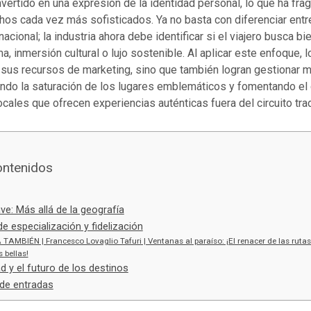
nvertido en una expresión de la identidad personal, lo que ha fr
hos cada vez más sofisticados. Ya no basta con diferenciar entr
nacional; la industria ahora debe identificar si el viajero busca bi
a, inmersión cultural o lujo sostenible. Al aplicar este enfoque, 
sus recursos de marketing, sino que también logran gestionar me
ando la saturación de los lugares emblemáticos y fomentando el 
ales que ofrecen experiencias auténticas fuera del circuito trad
ontenidos
ave: Más allá de la geografía
de especialización y fidelización
 TAMBIÉN | Francesco Lovaglio Tafuri | Ventanas al paraíso: ¡El renacer de las rutas 
 bellas!
ad y el futuro de los destinos
de entradas