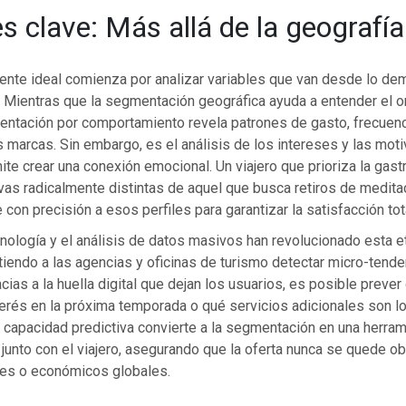
es clave: Más allá de la geografía
cliente ideal comienza por analizar variables que van desde lo de
. Mientras que la segmentación geográfica ayuda a entender el o
mentación por comportamiento revela patrones de gasto, frecuenc
as marcas. Sin embargo, es el análisis de los intereses y las mot
te crear una conexión emocional. Un viajero que prioriza la gast
vas radicalmente distintas de aquel que busca retiros de meditaci
con precisión a esos perfiles para garantizar la satisfacción tot
cnología y el análisis de datos masivos han revolucionado esta e
iendo a las agencias y oficinas de turismo detectar micro-tende
acias a la huella digital que dejan los usuarios, es posible preve
terés en la próxima temporada o qué servicios adicionales son 
 capacidad predictiva convierte a la segmentación en una herra
junto con el viajero, asegurando que la oferta nunca se quede ob
es o económicos globales.