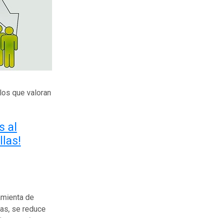
llos que valoran
s al
llas!
amienta de
das, se reduce