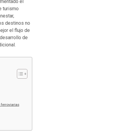
agmentado el
e turismo
enestar,
los destinos no
jor el flujo de
desarrollo de
icional.
ferroviarias