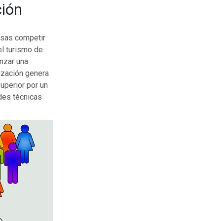
ción
esas competir
el turismo de
nzar una
lización genera
uperior por un
des técnicas