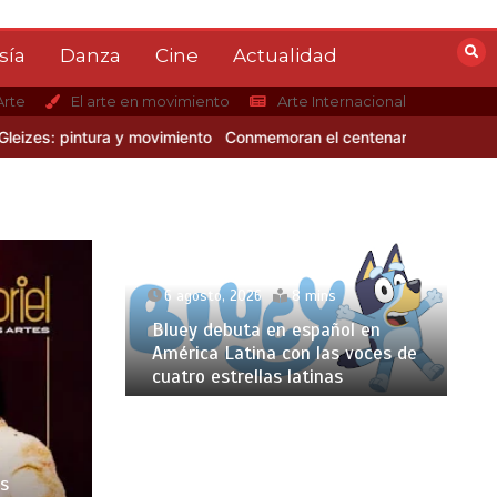
sía
Danza
Cine
Actualidad
Arte
El arte en movimiento
Arte Internacional
: pintura y movimiento
Conmemoran el centenario del nacimiento de
6 agosto, 2026
8 mins
Bluey debuta en español en
América Latina con las voces de
cuatro estrellas latinas
os