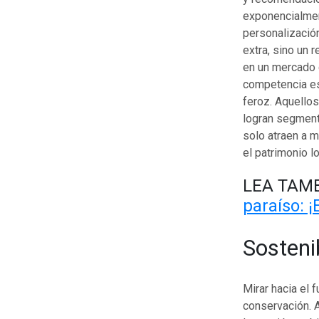
exponencialmen
personalizació
extra, sino un 
en un mercado 
competencia es
feroz. Aquello
logran segment
solo atraen a m
el patrimonio l
LEA TAMB
paraíso: ¡
Sostenib
Mirar hacia el 
conservación. A