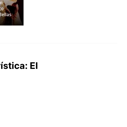
en
co
Bellas
stica: El