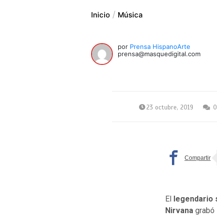
Inicio
Música
por
Prensa HispanoArte
prensa@masquedigital.com
23 octubre, 2019
0
El
legendario 
Nirvana
grabó 