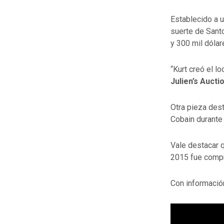
Establecido a u
suerte de Sant
y 300 mil dólar
“Kurt creó el l
Julien’s Aucti
Otra pieza des
Cobain durante 
Vale destacar 
2015 fue compr
Con informació