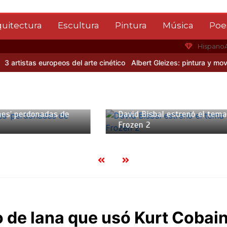
quitectura
Escultura
Pintura
Música
Poe
Hispano
 artistas europeos del arte cinético
Albert Gleizes: pintura y movim
noviembre, 2019
2 mins
6 noviembre, 2019
2
id Bisbal estrenó el tema de
“Kiss” se retira de l
zen 2
luego de su último c
Madrid
 de lana que usó Kurt Cobai