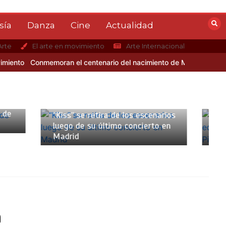
sía
Danza
Cine
Actualidad
Arte
El arte en movimiento
Arte Internacional
iento
Conmemoran el centenario del nacimiento de Mario Benedetti
 mins
20 marzo, 2020
2 mins
os escenarios
Abren inscripciones para la X
oncierto en
edición del Concurso Nacional El
Piano Venezolano 2020
n