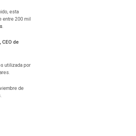
uido, esta
e entre 200 mil
ns
.
, CEO de
s utilizada por
ares.
oviembre de
s
.