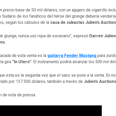
n precio base de 50 mil dólares, con un agujero de cigarrillo incl
o Sudario de los fanáticos del héroe del grunge debería venders
es, según los cálculos de la
casa de subastas Julien’s Auctio
ook grunge, nunca usó ropa de escenario”, expresó
Darren Julien
ons.
tacada de esta venta es la
guitarra Fender Mustang
para zurdo
la gira
“In Utero”
. El instrumento podría alcanzar los 500 mil dól
que esta es la segunda vez que el saco se pone a la venta. En n
ado por 137.500 dólares, también a través de
Julien’s Auction
n de nota de prensa