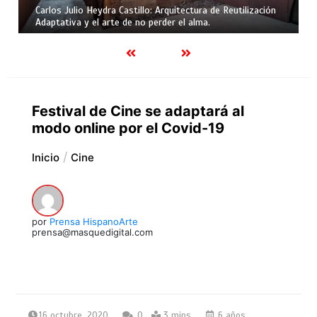
Carlos Julio Heydra Castillo: Arquitectura de Reutilización
Adaptativa y el arte de no perder el alma.
Festival de Cine se adaptará al
modo online por el Covid-19
Inicio
Cine
por
Prensa HispanoArte
prensa@masquedigital.com
16 octubre, 2020
0
3 mins
6 años