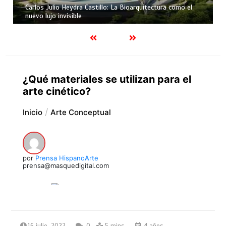
Carlos Julio Heydra Castillo: La Bioarquitectura como el
nuevo lujo invisible
¿Qué materiales se utilizan para el
arte cinético?
Inicio
Arte Conceptual
por
Prensa HispanoArte
prensa@masquedigital.com
16 julio, 2022
0
5 mins
4 años