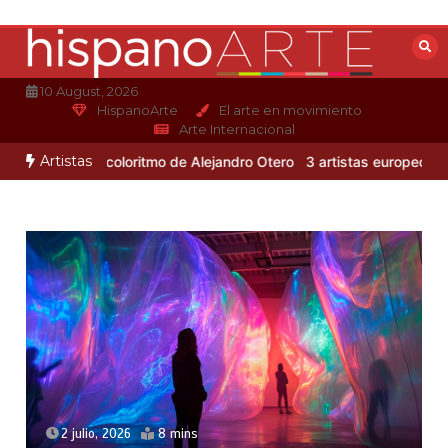
Saltar
al
contenido
10 August, 2026
HispanoArte
El arte en movimiento
Arte Internacional
Artistas
Conoce el coloritmo de Alejandro Otero
3 artistas europeos del art
2 julio, 2026
8 mins