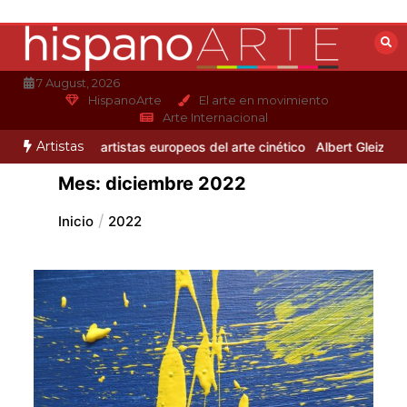
Saltar
al
contenido
7 August, 2026
HispanoArte
El arte en movimiento
Arte Internacional
Artistas
jandro Otero
3 artistas europeos del arte cinético
Albert Gleizes: 
Mes:
diciembre 2022
Inicio
2022