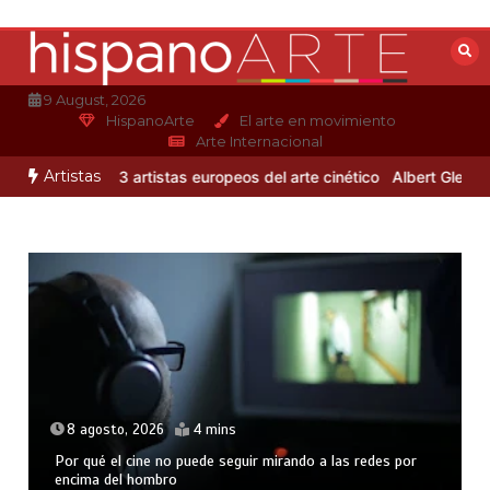
Saltar
al
contenido
9 August, 2026
HispanoArte
El arte en movimiento
Arte Internacional
Artistas
ndro Otero
3 artistas europeos del arte cinético
Albert Gleizes: pi
8 agosto, 2026
4 mins
Por qué el cine no puede seguir mirando a las redes por
encima del hombro