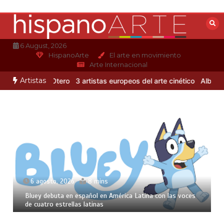
Saltar
al
contenido
6 August, 2026
HispanoArte
El arte en movimiento
Arte Internacional
Artistas
de Alejandro Otero
3 artistas europeos del arte cinético
Albert Gle
6 agosto, 2026
8 mins
Bluey debuta en español en América Latina con las voces
de cuatro estrellas latinas