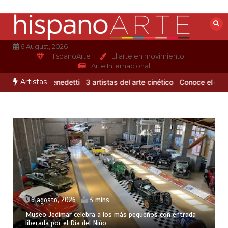
Saltar
al
contenido
6 August, 2026
HispanoArte
El arte en movimiento
Arte Internacional
Artistas
to de Mario Benedetti
3 artistas del arte cinético
Conoce el colori
6 agosto, 2026
3 mins
Museo Jedimar celebra a los más pequeños con entrada
liberada por el Día del Niño