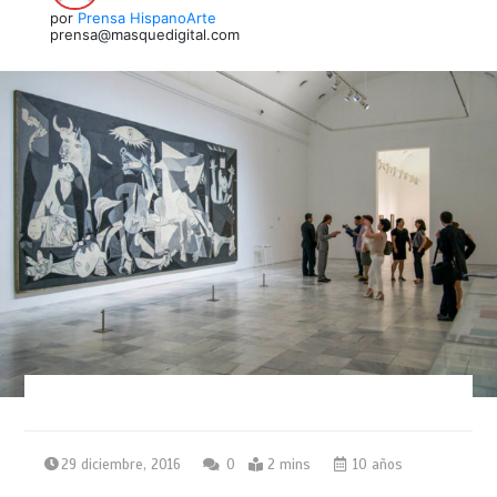
por
Prensa HispanoArte
prensa@masquedigital.com
29 diciembre, 2016
0
2 mins
10 años