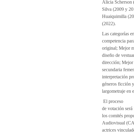
Alicia Scherson 
Silva (2009 y 20
Huaiquimilla (20
(2022).
Las categorías e
competencia para
original; Mejor 
diseño de vestuar
dirección; Mejor
secundaria femen
interpretación p
géneros ficción 
largometraje en 
El proceso
de votación será 
los comités propu
Audiovisual (CAIA
actrices vinculad