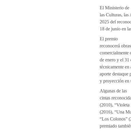
El Ministerio de
las Culturas, las
2025 del reconoc
18 de junio en l
El premio
reconocerá obras
comercialmente o
de enero y el 31
técnicamente en 
aporte destaque p
y proyección en 
Algunas de las
cintas reconocid
(2010), “Violeta 
(2016), “Una Muj
“Los Colonos” (2
premiado también 