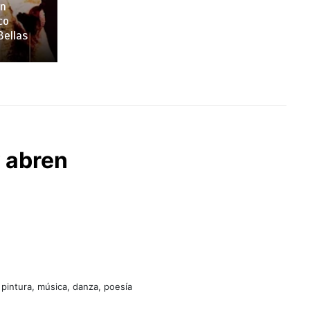
en
co
Bellas
 abren
 pintura, música, danza, poesía