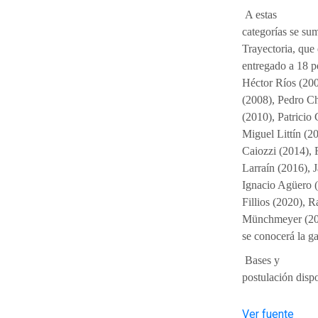
A estas
categorías se su
Trayectoria, que
entregado a 18 p
Héctor Ríos (200
(2008), Pedro Ch
(2010), Patricio
Miguel Littín (2
Caiozzi (2014), 
Larraín (2016), 
Ignacio Agüero (
Fillios (2020), 
Münchmeyer (202
se conocerá la g
Bases y
postulación disp
Ver fuente