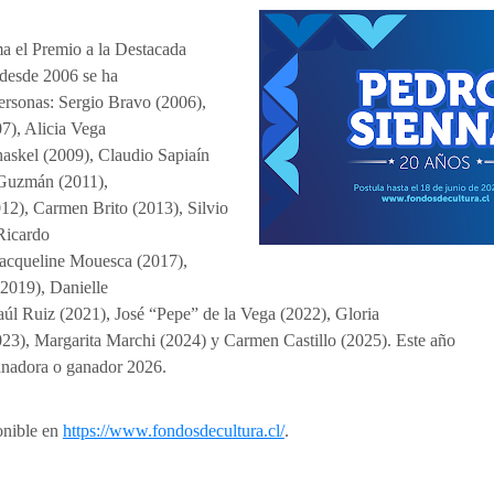
ma el Premio a la Destacada
 desde 2006 se ha
ersonas: Sergio Bravo (2006),
7), Alicia Vega
askel (2009), Claudio Sapiaín
 Guzmán (2011),
012), Carmen Brito (2013), Silvio
Ricardo
Jacqueline Mouesca (2017),
2019), Danielle
Raúl Ruiz (2021), José “Pepe” de la Vega (2022), Gloria
3), Margarita Marchi (2024) y Carmen Castillo (2025). Este año
anadora o ganador 2026.
onible en
https://www.fondosdecultura.cl/
.