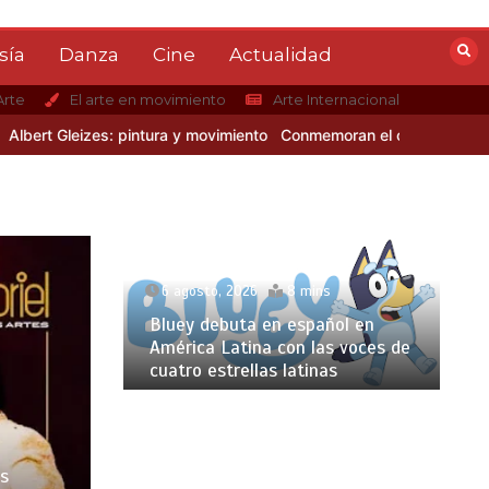
sía
Danza
Cine
Actualidad
Arte
El arte en movimiento
Arte Internacional
rt Gleizes: pintura y movimiento
Conmemoran el centenario del naci
6 agosto, 2026
8 mins
Bluey debuta en español en
América Latina con las voces de
cuatro estrellas latinas
os