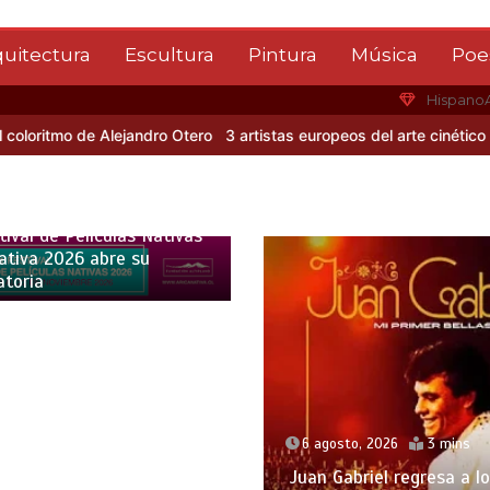
quitectura
Escultura
Pintura
Música
Poe
Hispano
itmo de Alejandro Otero
3 artistas europeos del arte cinético
Albe
o, 2026
5 mins
tival de Películas Nativas
ativa 2026 abre su
atoria
6 agosto, 2026
3 mins
Juan Gabriel regresa a l