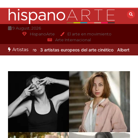
Saltar
al
contenido
9 August, 2026
HispanoArte
El arte en movimiento
Arte Internacional
Artistas
lejandro Otero
3 artistas europeos del arte cinético
Albert Gleizes