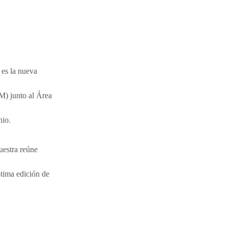
 es la nueva
) junto al Área
nio.
uestra reúne
ptima edición de