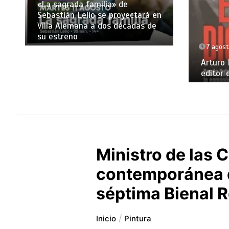
«La sagrada familia» de
Sebastián Lelio se proyectará en
Villa Alemana a dos décadas de
su estreno
7 agost
Arturo 
editor 
Ministro de las 
contemporánea q
séptima Bienal R
Inicio
Pintura