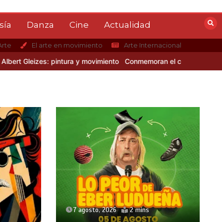
sía
Danza
Cine
Actualidad
Arte
El arte en movimiento
Arte Internacional
 Gleizes: pintura y movimiento
Conmemoran el centenario del nacim
7 agosto, 2026
2 mins