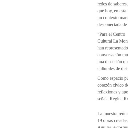
redes de saberes,
que hoy, en esta 
un contexto marc
desconectada de l
“Para el Centro
Cultural La Mone
han representado 
conversación muy
una discusión qu
culturales de dis
Como espacio pú
corazón cívico d
reflexiones y apo
señala Regina Ro
La muestra reún
19 obras creadas
Aguilar, Agostin