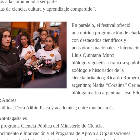
os a la comunidad a ser parte
ías de ciencia, cultura y aprendizaje compartido”.
En paralelo, el festival ofreció
una nutrida programación de charl
con destacados científicos y
pensadores nacionales e internacion
Lluis Quintana-Murci,
biólogo y genetista franco-españo
zoólogo e historiador de la
ciencia británico; Ricardo Romero,
argentino; Nadia “Coralina” Cerin
bióloga marina argentina; José Edel
o; Andrea
ntífica; Dora Altbir, física y académica; entre muchos más.
Antofagasta es
l programa Ciencia Pública del Ministerio de Ciencia,
ocimiento e Innovación y el Programa de Apoyo a Organizaciones