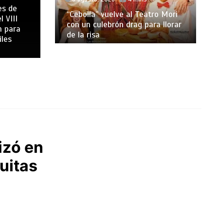
es de
“Cebolla” vuelve al Teatro Mori
l VIII
con un culebrón drag para llorar
n para
de la risa
iles
izó en
uitas