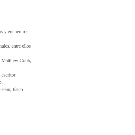
as y encuentros
ales, entre ellos
l; Matthew Cobb,
 escritor
o,
stein, físico