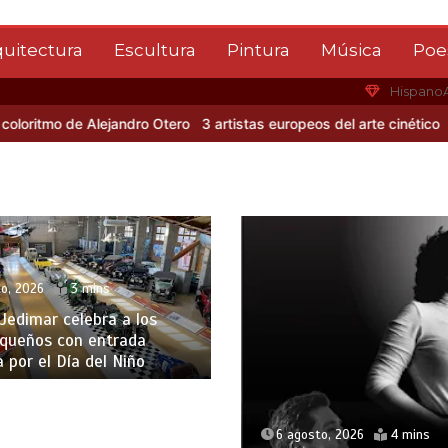
quitectura
Escultura
Pintura
Música
Poe
Hispano
mo de Alejandro Otero
3 artistas europeos del arte cinético
Albert 
o, 2026
3 mins
edimar celebra a los
queños con entrada
a por el Día del Niño
6 agosto, 2026
4 mins