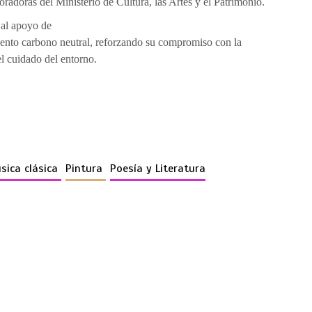
radoras del Ministerio de Cultura, las Artes y el Patrimonio.
 al apoyo de
ento carbono neutral, reforzando su compromiso con la
el cuidado del entorno.
sica clásica
Pintura
Poesía y Literatura