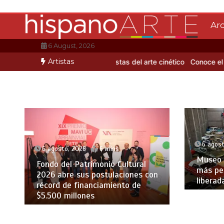
Saltar
al
Ar
contenido
6 August, 2026
Artistas
o de Mario Benedetti
3 artistas del arte cinético
Conoce el colorit
6 agost
6 agosto, 2026
6 mins
Museo J
Fondo del Patrimonio Cultural
más pe
2026 abre sus postulaciones con
liberad
récord de financiamiento de
$5.500 millones