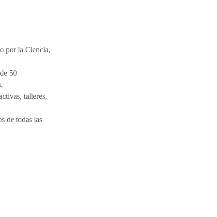
o por la Ciencia,
 de 50
s,
tivas, talleres,
s de todas las