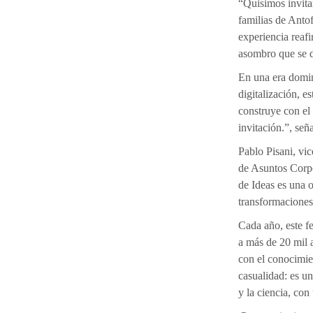
“Quisimos invitar
familias de Antof
experiencia reafi
asombro que se de
En una era domin
digitalización, e
construye con el
invitación.”, se
Pablo Pisani, vic
de Asuntos Corp
de Ideas es una o
transformaciones
Cada año, este fe
a más de 20 mil 
con el conocimien
casualidad: es un
y la ciencia, con