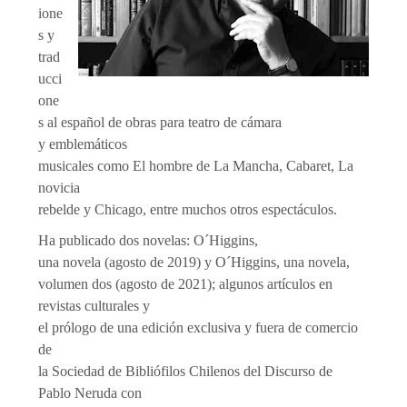
ione
s y
trad
ucci
one
s al español de obras para teatro de cámara
y emblemáticos
musicales como El hombre de La Mancha, Cabaret, La
novicia
rebelde y Chicago, entre muchos otros espectáculos.
Ha publicado dos novelas: O´Higgins,
una novela (agosto de 2019) y O´Higgins, una novela,
volumen dos (agosto de 2021); algunos artículos en
revistas culturales y
el prólogo de una edición exclusiva y fuera de comercio
de
la Sociedad de Bibliófilos Chilenos del Discurso de
Pablo Neruda con