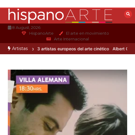
Saltar
al
contenido
8 August, 2026
HispanoArte
El arte en movimiento
Arte Internacional
Artistas
jandro Otero
3 artistas europeos del arte cinético
Albert Gleizes: