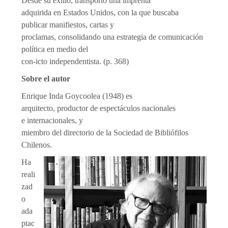
Desde su exilio, transportó una imprenta
adquirida en Estados Unidos, con la que buscaba
publicar manifiestos, cartas y
proclamas, consolidando una estrategia de comunicación
política en medio del
con‑icto independentista. (p. 368)
Sobre el autor
Enrique Inda Goycoolea (1948) es
arquitecto, productor de espectáculos nacionales
e internacionales, y
miembro del directorio de la Sociedad de Bibliófilos
Chilenos.
Ha
reali
zad
o
ada
ptac