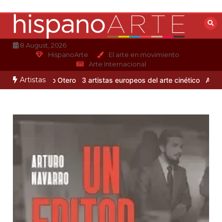
Saltar
al
contenido
8 August, 2026
HispanoArte
El arte en movimiento
Arte Internacional
Artistas
 de Alejandro Otero
3 artistas europeos del arte cinético
Albert G