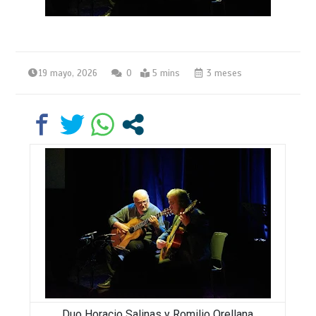
19 mayo, 2026
0
5 mins
3 meses
Duo Horacio Salinas y Romilio Orellana