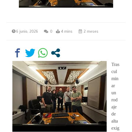
6 junio, 2026
0
4 mins
2 meses
Tras
cul
min
ar
un
rod
aje
de
alta
exig