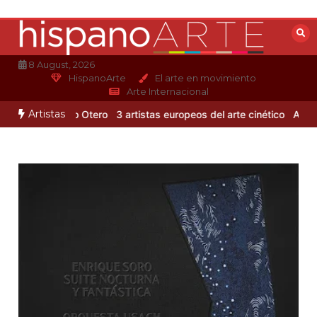
Saltar
al
contenido
8 August, 2026
HispanoArte
El arte en movimiento
Arte Internacional
Artistas
o de Alejandro Otero
3 artistas europeos del arte cinético
Albert G