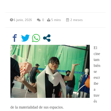
6 junio, 2026
0
5 mins
2 meses
El
cine
tam
bién
se
escr
ibe
a
trav
és
de la materialidad de sus espacios.