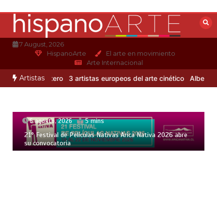
Saltar
al
contenido
7 August, 2026
HispanoArte
El arte en movimiento
Arte Internacional
Artistas
 Alejandro Otero
3 artistas europeos del arte cinético
Albert Gleiz
6 agosto, 2026
5 mins
21° Festival de Películas Nativas Arica Nativa 2026 abre
su convocatoria