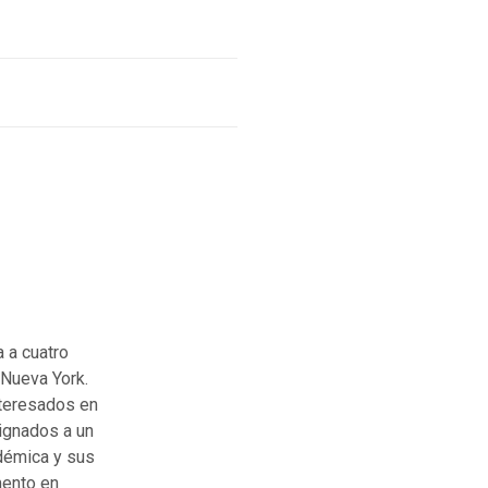
 a cuatro
Nueva York.
eresados ​​en
ignados a un
démica y sus
mento en