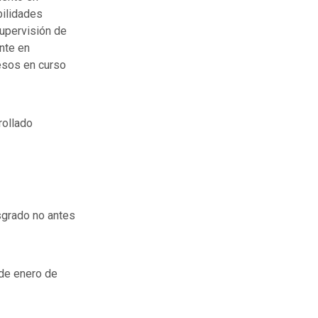
bilidades
supervisión de
nte en
esos en curso
rollado
sgrado no antes
de enero de