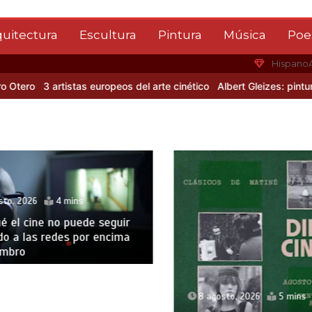
quitectura
Escultura
Pintura
Música
Poe
Hispano
ro
3 artistas europeos del arte cinético
Albert Gleizes: pintura y 
to, 2026
4 mins
 el cine no puede seguir
 a las redes por encima
mbro
8 agosto, 2026
5 mins