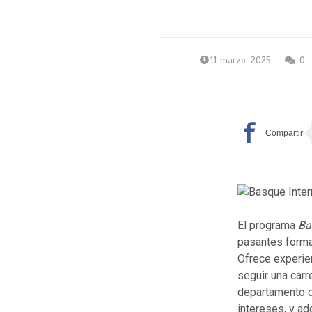
11 marzo, 2025
0
El programa
Ba
pasantes form
Ofrece experien
seguir una car
departamento d
intereses, y a