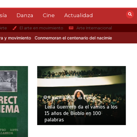
sía
Danza
Cine
Actualidad
Arte
El arte en movimiento
Arte Internacional
movimiento
Conmemoran el centenario del nacimiento de Mario Bene
8 agosto, 2026
6 mins
Leila Guerrero da el vamos a los
15 años de Biobío en 100
palabras