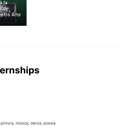
 la
 de
tro Arte
ternships
 pintura, música, danza, poesía