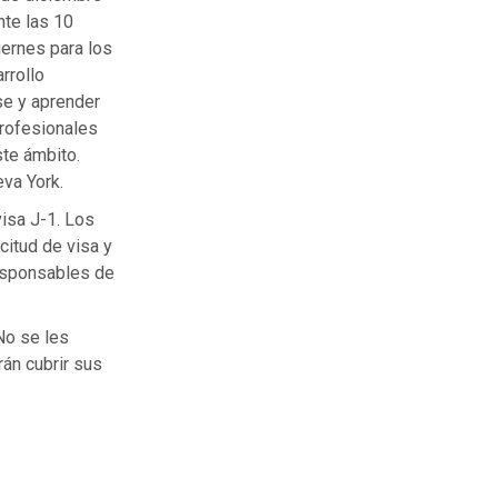
te las 10
ernes para los
rrollo
se y aprender
profesionales
te ámbito.
eva York.
isa J-1. Los
citud de visa y
responsables de
No se les
rán cubrir sus