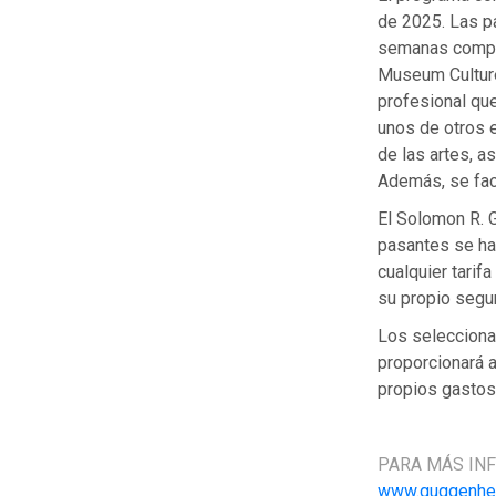
de 2025. Las p
semanas comple
Museum Culture
profesional qu
unos de otros 
de las artes, 
Además, se faci
El Solomon R. 
pasantes se har
cualquier tari
su propio segu
Los selecciona
proporcionará a
propios gastos 
PARA MÁS IN
www.guggenhei