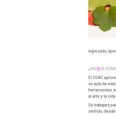
ingresado, apo
¿EN
Q
UÉ CONS
El CGAC aproxim
su aula de educ
herramientas su
al arte y la vida.
Se trabajará par
sentido, desde