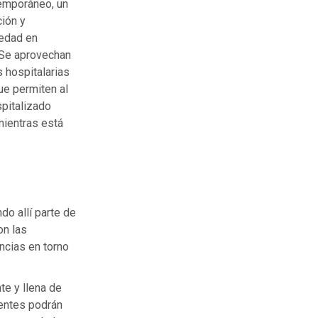
ntemporáneo, un
ción y
edad en
. Se aprovechan
s hospitalarias
ue permiten al
spitalizado
mientras está
do allí parte de
on las
ncias en torno
te y llena de
ientes podrán