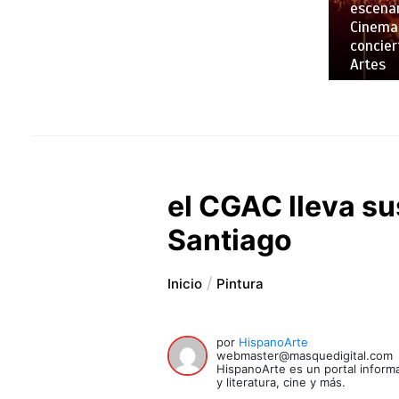
escenar
Cinemar
concier
Artes
el CGAC lleva su
Santiago
Inicio
Pintura
por
HispanoArte
webmaster@masquedigital.com
HispanoArte es un portal informa
y literatura, cine y más.