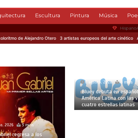
quitectura
Escultura
Pintura
Música
Poe
Hispano
 de Alejandro Otero
3 artistas europeos del arte cinético
Albert Gl
6 agosto, 2026
8 mins
Bluey debuta en español
América Latina con las 
cuatro estrellas latinas
o, 2026
3 mins
briel regresa a los