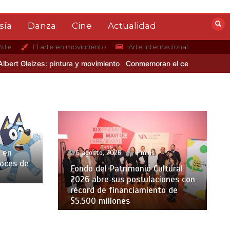
sía
Danza
Cine
Actualidad
Arte
El arte en movimiento
Arte Internacional
eizes: pintura y movimiento
Conmemoran el centenario del nacimien
 en
6 agosto, 2026
6 mins
voces de
Fondo del Patrimonio Cultural
2026 abre sus postulaciones con
récord de financiamiento de
$5.500 millones