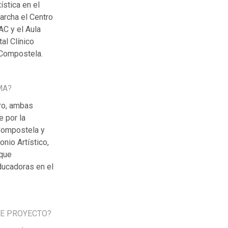
ística en el
archa el Centro
C y el Aula
al Clínico
 Compostela.
MA?
ro, ambas
e por la
Compostela y
nio Artístico,
 que
ducadoras en el
TE PROYECTO?