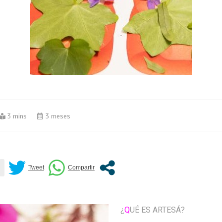
3 mins
3 meses
¿
Q
UÉ ES ARTESÁ?