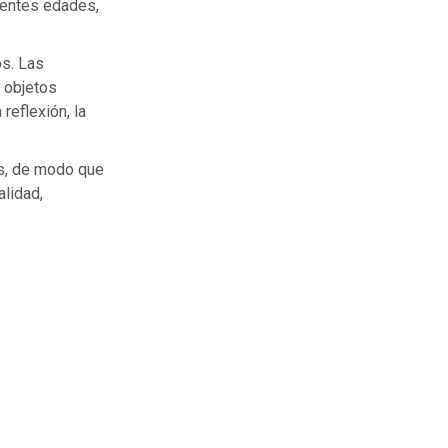
erentes edades,
os. Las
n objetos
reflexión, la
as, de modo que
alidad,