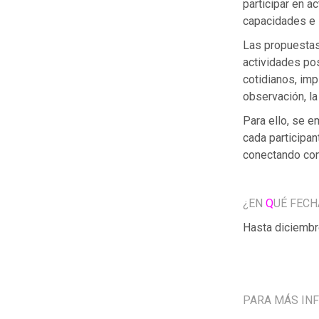
participar en a
capacidades e 
Las propuestas 
actividades pos
cotidianos, imp
observación, la
Para ello, se e
cada participan
conectando con 
¿EN
Q
UÉ FECH
Hasta diciembr
PARA MÁS IN