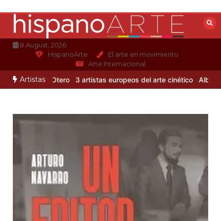
Saltar
al
contenido
8 August, 2026
HispanoArte
El arte en movimiento
Arte Internacional
Artistas
e Alejandro Otero
3 artistas europeos del arte cinético
Albert Glei