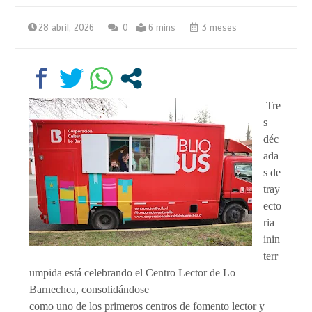
28 abril, 2026
0
6 mins
3 meses
Tre
s
déc
ada
s de
tray
ecto
ria
inin
terr
umpida está celebrando el Centro Lector de Lo
Barnechea, consolidándose
como uno de los primeros centros de fomento lector y