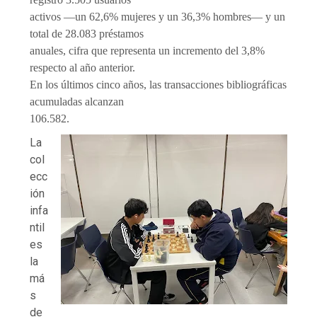
activos —un 62,6% mujeres y un 36,3% hombres— y un
total de 28.083 préstamos
anuales, cifra que representa un incremento del 3,8%
respecto al año anterior.
En los últimos cinco años, las transacciones bibliográficas
acumuladas alcanzan
106.582.
La
col
ecc
ión
infa
ntil
es
la
má
s
de