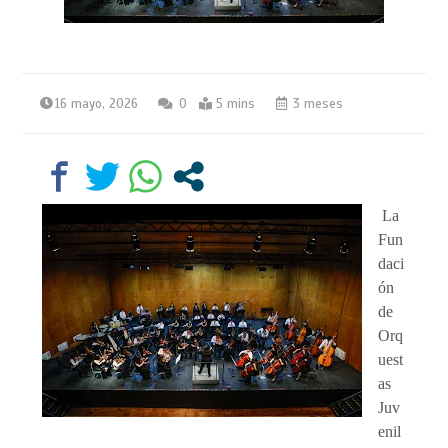
16 mayo, 2026
0
5 mins
3 meses
La
Fun
daci
ón
de
Orq
uest
as
Juv
enil