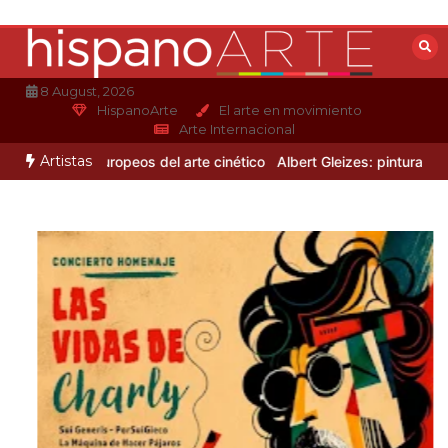
Saltar
al
contenido
8 August, 2026
HispanoArte
El arte en movimiento
Arte Internacional
Artistas
3 artistas europeos del arte cinético
Albert Gleizes: pintura y mov