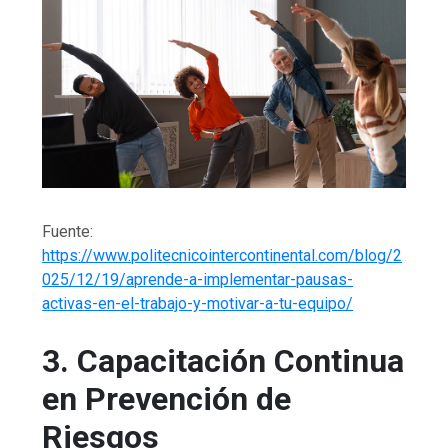
Fuente:
https://www.politecnicointercontinental.com/blog/2
025/12/19/aprende-a-implementar-pausas-
activas-en-el-trabajo-y-motivar-a-tu-equipo/
3. Capacitación Continua
en Prevención de
Riesgos