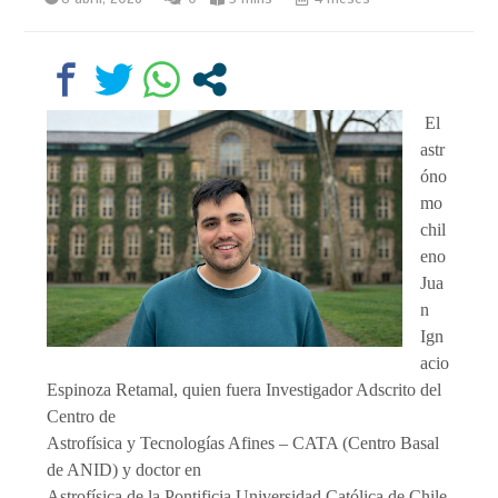
El
astr
óno
mo
chil
eno
Jua
n
Ign
acio
Espinoza Retamal, quien fuera Investigador Adscrito del
Centro de
Astrofísica y Tecnologías Afines – CATA (Centro Basal
de ANID) y doctor en
Astrofísica de la Pontificia Universidad Católica de Chile