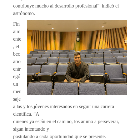
contribuye mucho al desarrollo profesional”, indicó el
astrónomo.
Fin
alm
ente
, el
bec
ario
entr
egó
un
men
saje
a las y los jóvenes interesados en seguir una carrera
científica. “A
quienes ya están en el camino, los animo a perseverar,
sigan intentando y
postulando a cada oportunidad que se presente.