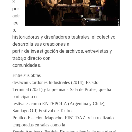
3
por
actr
ice
s,
historiadoras y diseñadores teatrales, el colectivo
desarrolla sus creaciones a
partir de investigación de archivos, entrevistas y
trabajo directo con
comunidades.
Entre sus obras
destacan Cordones Industriales (2014), Estado
Terminal (2021) y la premiada Sala de Profes, que ha
participado en
festivales como ENTEPOLA (Argentina y Chile),
Santiago Off, Festival de Teatro
Político Estación Mapocho, FINTDAZ, y ha realizado
temporadas en salas como la
Sergio Aguirre y Patricio Bunster, además de una gira al