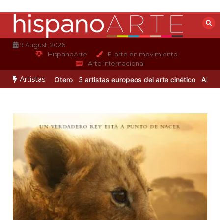
Saltar
al
contenido
9 August, 2026
HispanoArte
El arte en movimiento
Arte Internacional
Artistas
 de Alejandro Otero
3 artistas europeos del arte cinético
Albert Gl