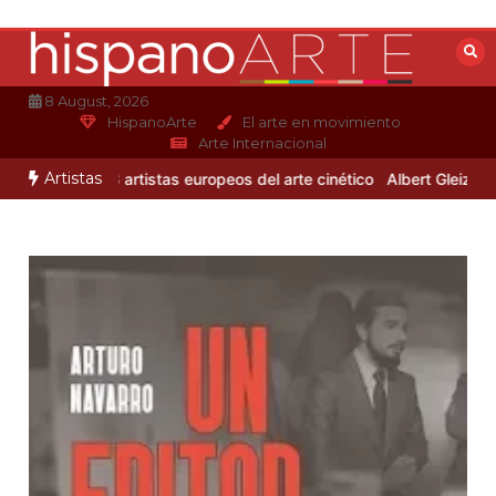
Saltar
al
contenido
8 August, 2026
HispanoArte
El arte en movimiento
Arte Internacional
Artistas
ro
3 artistas europeos del arte cinético
Albert Gleizes: pintura y 