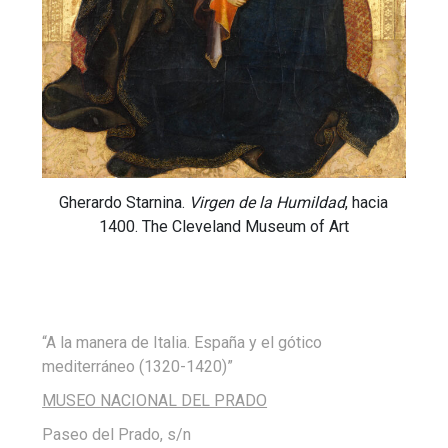
Gherardo Starnina.
Virgen de la Humildad
, hacia
1400. The Cleveland Museum of Art
“A la manera de Italia. España y el gótico
mediterráneo (1320-1420)”
MUSEO NACIONAL DEL PRADO
Paseo del Prado, s/n