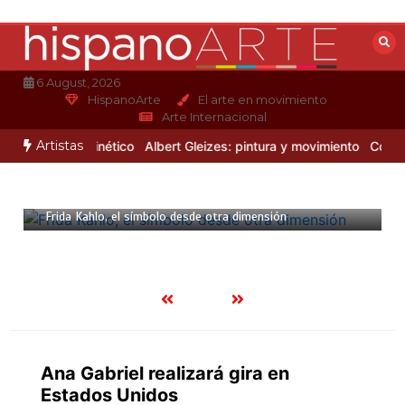
Saltar
al
contenido
6 August, 2026
HispanoArte
El arte en movimiento
Arte Internacional
Artistas
peos del arte cinético
Albert Gleizes: pintura y movimiento
Conmem
23 enero, 2022
6 mins
Frida Kahlo, el símbolo desde otra dimensión
Ana Gabriel realizará gira en
Estados Unidos