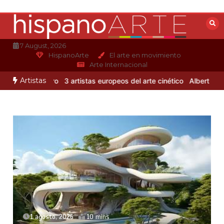
Saltar
al
contenido
7 August, 2026
HispanoArte
El arte en movimiento
Arte Internacional
Artistas
jandro Otero
3 artistas europeos del arte cinético
Albert Gleizes: 
1 agosto, 2026
10 mins