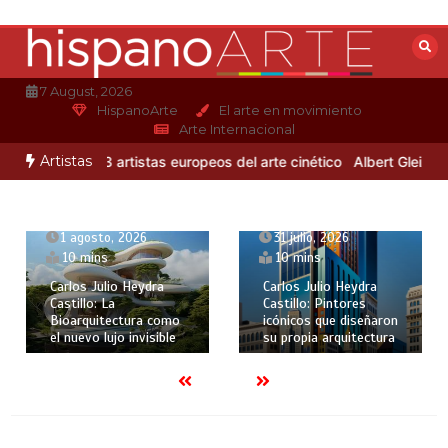
Saltar
al
contenido
7 August, 2026
HispanoArte
El arte en movimiento
Arte Internacional
Artistas
ro Otero
3 artistas europeos del arte cinético
Albert Gleizes: pint
31 julio, 2026
1 agosto, 2026
10 mins
10 mins
Carlos Julio Heydra
Carlos Julio Heydra
Castillo: Pintores
Castillo: La
icónicos que diseñaron
Bioarquitectura como
su propia arquitectura
el nuevo lujo invisible