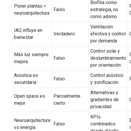
Biofilia como
Poner plantas =
Falso
estrategia, no
neuroarquitectura
como adorno
Ventilación
IAQ influye en
Verdadero
efectiva y control
bienestar
por demanda
Control solar y
Más luz siempre
Falso
deslumbramiento
mejora
por orientación
Acústica es
Control acústico
Falso
secundaria
y zonificación
Alternativas y
Open space es
Parcialmente
gradientes de
mejor
cierto
privacidad
KPIs
Neuroarquitectura
Falso
combinados
vs energía
desde diseño