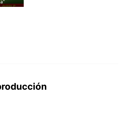
a”
producción