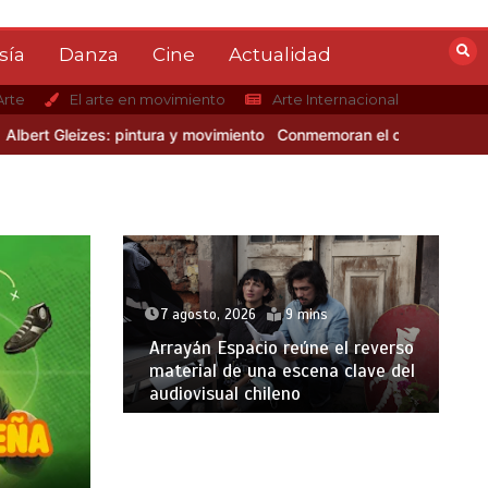
sía
Danza
Cine
Actualidad
Arte
El arte en movimiento
Arte Internacional
 Gleizes: pintura y movimiento
Conmemoran el centenario del nacim
7 agosto, 2026
9 mins
Arrayán Espacio reúne el reverso
material de una escena clave del
audiovisual chileno