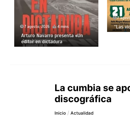
7 agost
“Las vi
7 agosto, 2026
4 mins
Arturo Navarro presenta «Un
editor en dictadura
La cumbia se ap
discográfica
Inicio
Actualidad