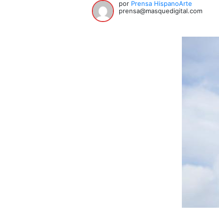
por
Prensa HispanoArte
prensa@masquedigital.com