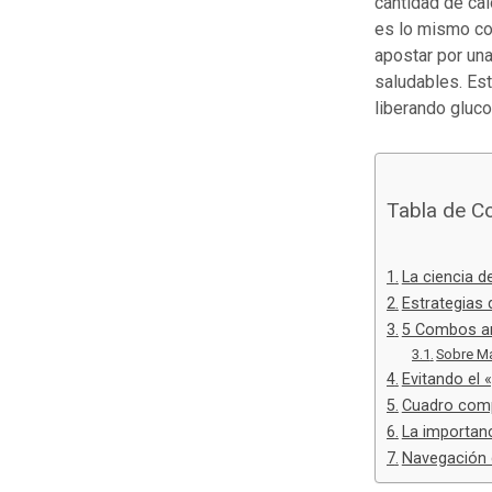
cantidad de cal
es lo mismo co
apostar por una
saludables. Est
liberando gluco
Tabla de C
La ciencia de
Estrategias 
5 Combos an
Sobre Ma
Evitando el 
Cuadro comp
La importanc
Navegación 