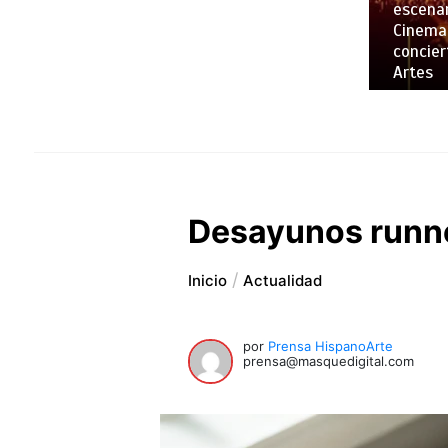
escenar
Cinemar
concier
Artes
Desayunos runn
Inicio
Actualidad
por
Prensa HispanoArte
prensa@masquedigital.com