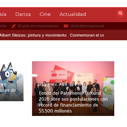
sía
Danza
Cine
Actualidad
Arte
El arte en movimiento
Arte Internacional
s: pintura y movimiento
Conmemoran el centenario del nacimiento d
 en
6 agosto, 2026
6 mins
voces de
Fondo del Patrimonio Cultural
2026 abre sus postulaciones con
récord de financiamiento de
$5.500 millones