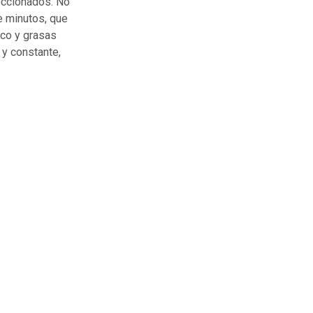
leccionados. No
e minutos, que
ico y grasas
 y constante,