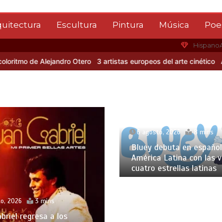
quitectura
Escultura
Pintura
Música
Poe
Hispano
Alejandro Otero
3 artistas europeos del arte cinético
Albert Gleize
6 agosto, 2026
8 mins
Bluey debuta en español
América Latina con las 
cuatro estrellas latinas
o, 2026
3 mins
briel regresa a los