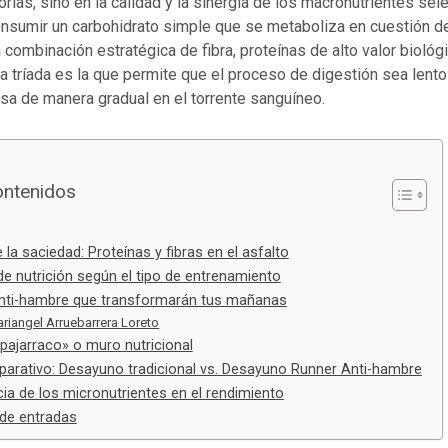
orías, sino en la calidad y la sinergia de los macronutrientes se
nsumir un carbohidrato simple que se metaboliza en cuestión d
 combinación estratégica de fibra, proteínas de alto valor biológ
a tríada es la que permite que el proceso de digestión sea lento
sa de manera gradual en el torrente sanguíneo.
ontenidos
 la saciedad: Proteínas y fibras en el asfalto
de nutrición según el tipo de entrenamiento
ti-hambre que transformarán tus mañanas
riangel Arruebarrera Loreto
«pajarraco» o muro nutricional
arativo: Desayuno tradicional vs. Desayuno Runner Anti-hambre
ia de los micronutrientes en el rendimiento
de entradas