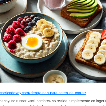
/corriendovoy.com/desayunos-para-antes-de-correr/
 desayuno runner «anti-hambre» no reside simplemente en ingerir