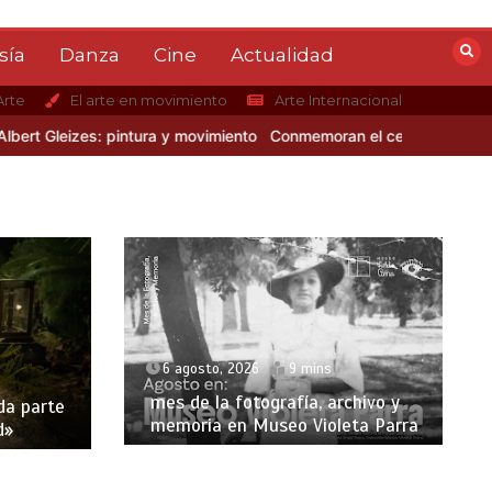
sía
Danza
Cine
Actualidad
Arte
El arte en movimiento
Arte Internacional
eizes: pintura y movimiento
Conmemoran el centenario del nacimien
6 agosto, 2026
9 mins
mes de la fotografía, archivo y
da parte
memoria en Museo Violeta Parra
d»