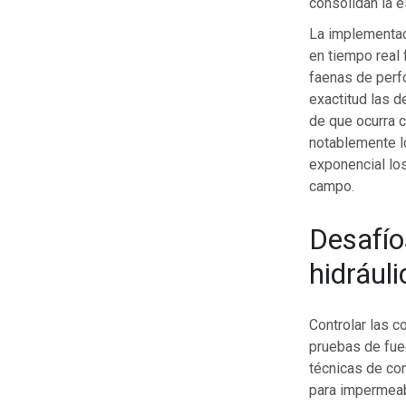
consolidan la es
La implementac
en tiempo real 
faenas de perf
exactitud las 
de que ocurra c
notablemente l
exponencial los
campo.
Desafío
hidrául
Controlar las c
pruebas de fueg
técnicas de co
para impermeab