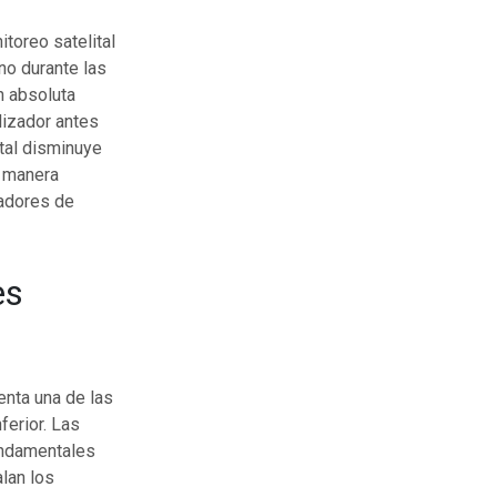
toreo satelital
no durante las
n absoluta
lizador antes
ital disminuye
e manera
jadores de
es
enta una de las
ferior. Las
undamentales
lan los