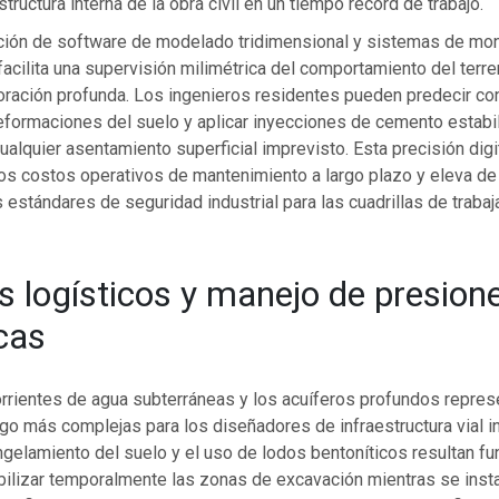
tructura interna de la obra civil en un tiempo récord de trabajo.
ión de software de modelado tridimensional y sistemas de moni
facilita una supervisión milimétrica del comportamiento del terre
oración profunda. Los ingenieros residentes pueden predecir co
deformaciones del suelo y aplicar inyecciones de cemento estabi
ualquier asentamiento superficial imprevisto. Esta precisión dig
os costos operativos de mantenimiento a largo plazo y eleva d
 estándares de seguridad industrial para las cuadrillas de traba
s logísticos y manejo de presion
icas
orrientes de agua subterráneas y los acuíferos profundos repres
o más complejas para los diseñadores de infraestructura vial in
ngelamiento del suelo y el uso de lodos bentoníticos resultan f
ilizar temporalmente las zonas de excavación mientras se insta