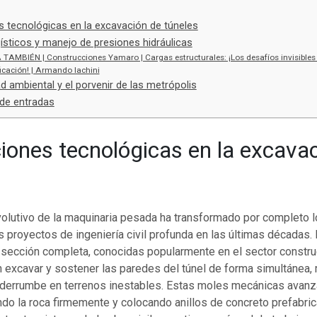
 tecnológicas en la excavación de túneles
ísticos y manejo de presiones hidráulicas
 TAMBIÉN | Construcciones Yamaro | Cargas estructurales: ¡Los desafíos invisibles
ficación! | Armando Iachini
ad ambiental y el porvenir de las metrópolis
de entradas
iones tecnológicas en la excava
volutivo de la maquinaria pesada ha transformado por completo 
s proyectos de ingeniería civil profunda en las últimas décadas.
 sección completa, conocidas popularmente en el sector constr
n excavar y sostener las paredes del túnel de forma simultánea,
 derrumbe en terrenos inestables. Estas moles mecánicas avan
ando la roca firmemente y colocando anillos de concreto prefabri