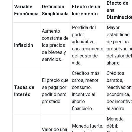
Efecto de
Variable
Definición
Efecto de un
una
Económica
Simplificada
Incremento
Disminució
Pérdida del
Mayor
Aumento
poder
estabilidad
constante de
adquisitivo,
de precios,
Inflación
los precios
encarecimiento
preservació
de bienes y
del costo de
del valor de
servicios.
vida.
ahorro.
Créditos más
Créditos
El precio que
caros, menor
baratos,
Tasas de
se paga por
consumo,
reactivación
Interés
pedir dinero
incentivo al
económica,
prestado.
ahorro
desincentiv
financiero.
al ahorro.
Moneda
Moneda fuerte:
débil:
Valor de una