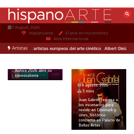
Saltar
al
contenido
7 August, 2026
HispanoArte
El arte en movimiento
Arte Internacional
26
Artistas
Otero
3 artistas europeos del arte cinético
Albert Gleizes: pintura
6 agosto, 2026
e
8 mins
vas Arica
bre su
Bluey debuta en
español en Améric
Latina con las vo
6 agosto, 2026
de cuatro estrella
latinas
3 mins
Juan Gabriel regresa a
los escenarios para
revivir, en Cinemark y
cines, histórico
concierto en Palacio de
Bellas Artes