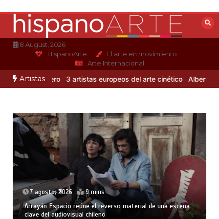
Saltar
al
contenido
8 August, 2026
HispanoArte
El arte en movimiento
Arte Internacional
Artistas
lejandro Otero
3 artistas europeos del arte cinético
Albert Gleize
7 agosto, 2026
9 mins
Arrayán Espacio reúne el reverso material de una escena
clave del audiovisual chileno