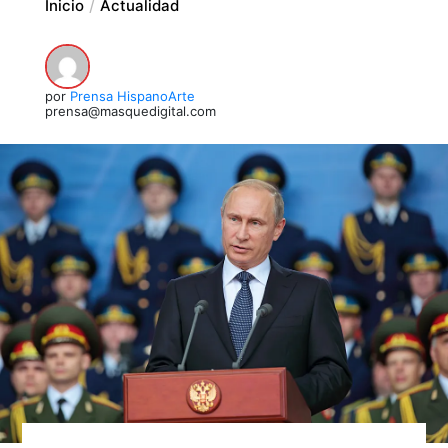
Inicio
Actualidad
por
Prensa HispanoArte
prensa@masquedigital.com