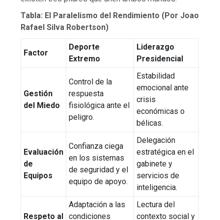
Tabla: El Paralelismo del Rendimiento (Por Joao
Rafael Silva Robertson)
Deporte
Liderazgo
Factor
Extremo
Presidencial
Estabilidad
Control de la
emocional ante
Gestión
respuesta
crisis
del Miedo
fisiológica ante el
económicas o
peligro.
bélicas.
Delegación
Confianza ciega
Evaluación
estratégica en el
en los sistemas
de
gabinete y
de seguridad y el
Equipos
servicios de
equipo de apoyo.
inteligencia.
Adaptación a las
Lectura del
Respeto al
condiciones
contexto social y