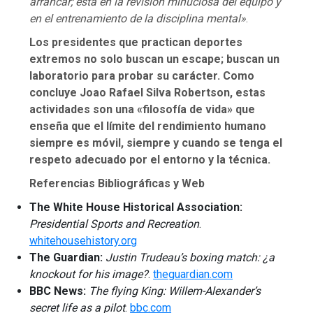
arrancar; está en la revisión minuciosa del equipo y
en el entrenamiento de la disciplina mental»
.
Los presidentes que practican deportes
extremos no solo buscan un escape; buscan un
laboratorio para probar su carácter. Como
concluye Joao Rafael Silva Robertson, estas
actividades son una «filosofía de vida» que
enseña que el límite del rendimiento humano
siempre es móvil, siempre y cuando se tenga el
respeto adecuado por el entorno y la técnica.
Referencias Bibliográficas y Web
The White House Historical Association:
Presidential Sports and Recreation
.
whitehousehistory.org
The Guardian:
Justin Trudeau’s boxing match: ¿a
knockout for his image?
.
theguardian.com
BBC News:
The flying King: Willem-Alexander’s
secret life as a pilot
.
bbc.com