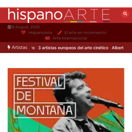
Saltar
al
contenido
8 August, 2026
HispanoArte
El arte en movimiento
Arte Internacional
Artistas
jandro Otero
3 artistas europeos del arte cinético
Albert Gleizes: 