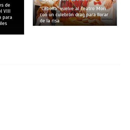
es de
“Cebolla” vuelve al Teatro Mori
l VIII
con un culebrón drag para llorar
n para
de la risa
iles