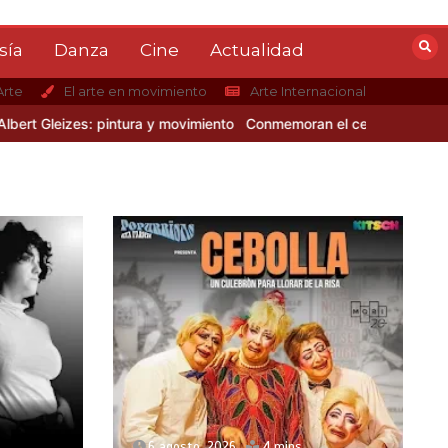
sía
Danza
Cine
Actualidad
Arte
El arte en movimiento
Arte Internacional
zes: pintura y movimiento
Conmemoran el centenario del nacimiento
6 agosto, 2026
4 mins