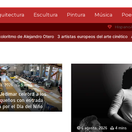
quitectura
Escultura
Pintura
Música
Poe
Hispano
e Alejandro Otero
3 artistas europeos del arte cinético
Albert Glei
o, 2026
3 mins
edimar celebra a los
queños con entrada
a por el Día del Niño
6 agosto, 2026
4 mins