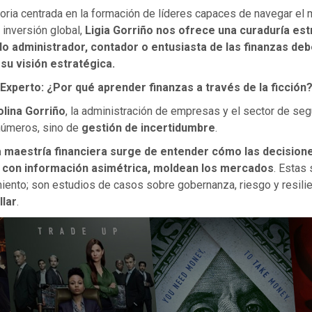
toria centrada en la formación de líderes capaces de navegar el
 inversión global,
Ligia Gorriño
nos ofrece una curaduría est
o administrador, contador o entusiasta de las finanzas deb
su visión estratégica.
l Experto: ¿Por qué aprender finanzas a través de la ficción
olina Gorriño
, la administración de empresas y el sector de se
 números, sino de
gestión de incertidumbre
.
 maestría financiera surge de entender cómo las decision
y con información asimétrica, moldean los mercados
. Estas
iento; son estudios de casos sobre gobernanza, riesgo y resilie
llar
.