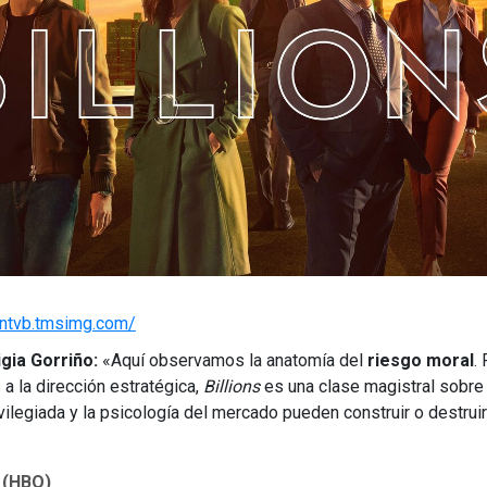
/ntvb.tmsimg.com/
igia Gorriño:
«Aquí observamos la anatomía del
riesgo moral
.
a la dirección estratégica,
Billions
es una clase magistral sobre
vilegiada y la psicología del mercado pueden construir o destrui
 (HBO)