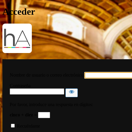
Acceder
HispanoArte
Nombre de usuario o correo electrónico
Contraseña
Por favor, introduce una respuesta en dígitos:
cinco + diez =
Recuérdame