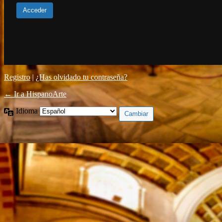
Registro
|
¿Has olvidado tu contraseña?
← Ir a HispanoArte
Idioma