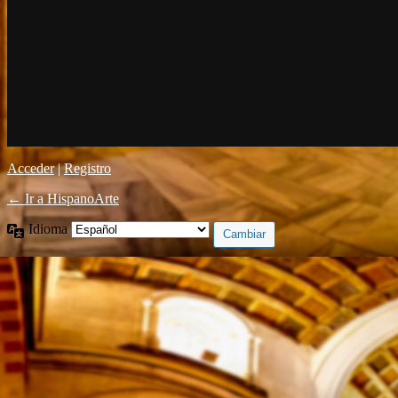
Acceder
|
Registro
← Ir a HispanoArte
Idioma