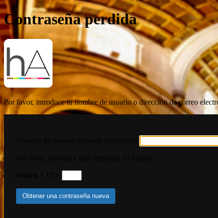
Contraseña perdida
HispanoArte
Por favor, introduce tu nombre de usuario o dirección de correo elect
Nombre de usuario o correo electrónico
Por favor, introduce una respuesta en dígitos:
cuatro + 17 =