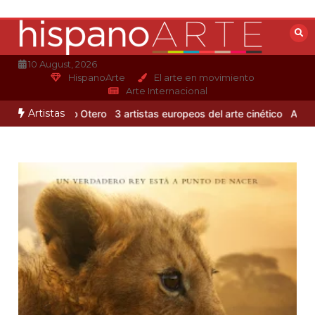
Saltar
al
contenido
10 August, 2026
HispanoArte
El arte en movimiento
Arte Internacional
Artistas
 de Alejandro Otero
3 artistas europeos del arte cinético
Albert G