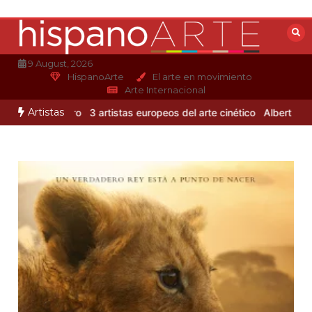
Saltar
al
contenido
9 August, 2026
HispanoArte
El arte en movimiento
Arte Internacional
Artistas
ejandro Otero
3 artistas europeos del arte cinético
Albert Gleizes: