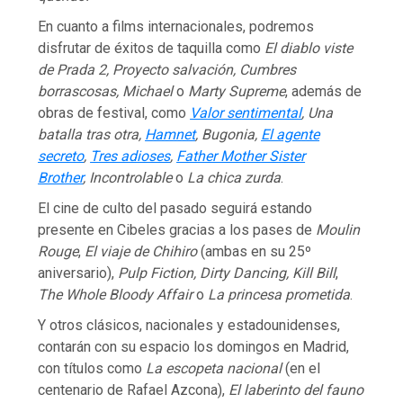
En cuanto a films internacionales, podremos
disfrutar de éxitos de taquilla como
El diablo viste
de Prada 2, Proyecto salvación, Cumbres
borrascosas, Michael
o
Marty Supreme
, además de
obras de festival, como
Valor sentimental
, Una
batalla tras otra,
Hamnet
, Bugonia,
El agente
secreto
,
Tres adioses
,
Father Mother Sister
Brother
, Incontrolable
o
La chica zurda
.
El cine de culto del pasado seguirá estando
presente en Cibeles gracias a los pases de
Moulin
Rouge
,
El viaje de Chihiro
(ambas en su 25º
aniversario),
Pulp Fiction, Dirty Dancing, Kill Bill
,
The Whole Bloody Affair
o
La princesa prometida
.
Y otros clásicos, nacionales y estadounidenses,
contarán con su espacio los domingos en Madrid,
con títulos como
La escopeta nacional
(en el
centenario de Rafael Azcona),
El laberinto del fauno