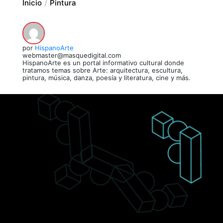
Inicio
Pintura
por
HispanoArte
webmaster@masquedigital.com
HispanoArte es un portal informativo cultural donde
tratamos temas sobre Arte: arquitectura, escultura,
pintura, música, danza, poesía y literatura, cine y más.