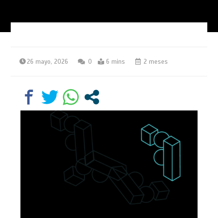
26 mayo, 2026
0
6 mins
2 meses