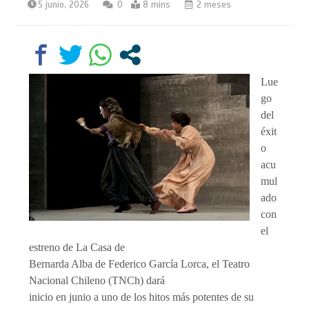
5 junio, 2026
0
8 mins
2 meses
Lue
go
del
éxit
o
acu
mul
ado
con
el
estreno de La Casa de
Bernarda Alba de Federico García Lorca, el Teatro
Nacional Chileno (TNCh) dará
inicio en junio a uno de los hitos más potentes de su