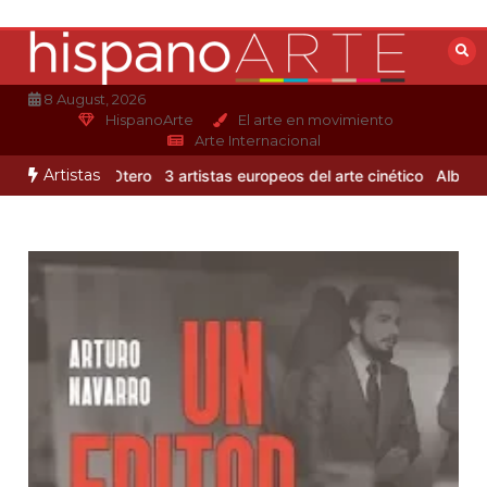
Saltar
al
contenido
8 August, 2026
HispanoArte
El arte en movimiento
Arte Internacional
Artistas
de Alejandro Otero
3 artistas europeos del arte cinético
Albert Gle