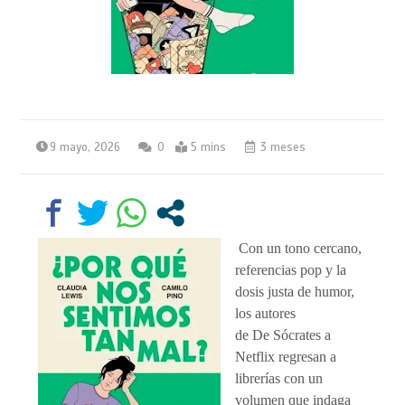
9 mayo, 2026
0
5 mins
3 meses
Con un tono cercano,
referencias pop y la
dosis justa de humor,
los autores
de De Sócrates a
Netflix regresan a
librerías con un
volumen que indaga