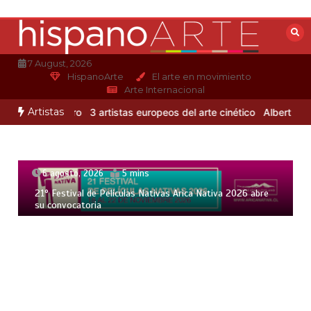
Saltar
al
contenido
7 August, 2026
HispanoArte
El arte en movimiento
Arte Internacional
Artistas
ejandro Otero
3 artistas europeos del arte cinético
Albert Gleizes:
6 agosto, 2026
5 mins
21° Festival de Películas Nativas Arica Nativa 2026 abre
su convocatoria