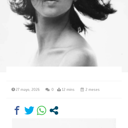
27 mayo, 2026
0
12 mins
2 meses